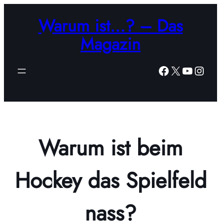
Zum
Warum ist…? – Das
Inhalt
springen
Magazin
Facebook
X
YouTub
Insta
Warum ist beim
Hockey das Spielfeld
nass?