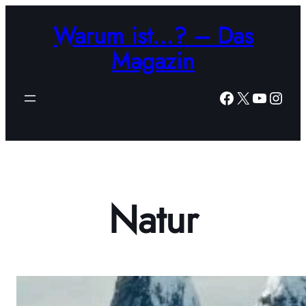
Zum
Warum ist…? – Das
Inhalt
springen
Magazin
Facebook
X
YouTub
Insta
Natur