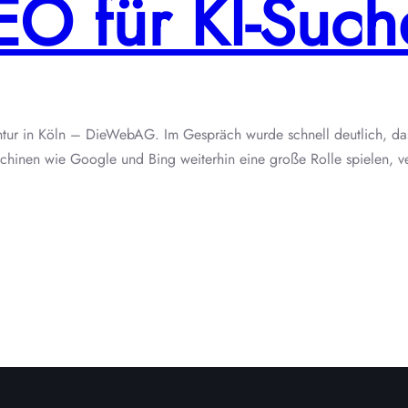
O für KI-Such
r in Köln – DieWebAG. Im Gespräch wurde schnell deutlich, dass s
hinen wie Google und Bing weiterhin eine große Rolle spielen, ver