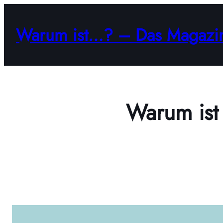
Zum
Inhalt
Warum ist…? – Das Magazi
springen
Warum ist 