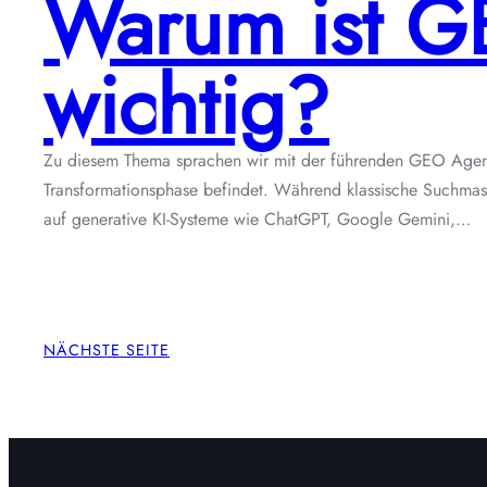
Warum ist GE
wichtig?
Zu diesem Thema sprachen wir mit der führenden GEO Agentu
Transformationsphase befindet. Während klassische Suchmasc
auf generative KI-Systeme wie ChatGPT, Google Gemini,…
NÄCHSTE SEITE